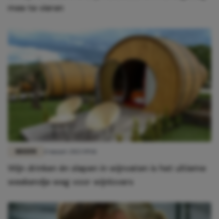
mee te vieren
REIZEN
13 maart 2023 09:11
Wijn drinken én slapen in wijnvaten is het ultieme
weekendje weg voor wijnlovers