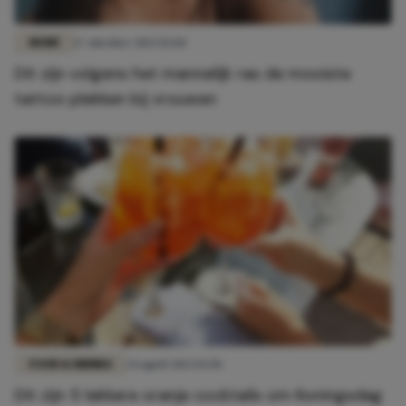
MODE
17 oktober 2023 15:04
Dit zijn volgens het mannelijk ras de mooiste
tattoo plekken bij vrouwen
FOOD & DRINKS
24 april 2023 15:50
Dit zijn 5 lekkere oranje cocktails om Koningsdag