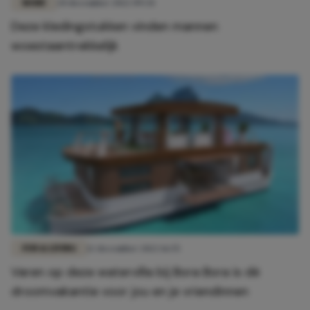
MODE
20 december 2022 09:34
Deze kledingstukken vinden mannen
woestaantrekkelijk
FUN & LIVING
12 december 2022 16:55
Varen op deze watervilla bij Bora Bora is dé
droomvakantie voor jou en je vriendinnen