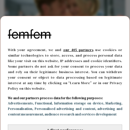
With your agreement, we and
our 405 partners
use cookies or
similar technologies to store, access, and process personal data
like your visit on this website, IP addresses and cookie identifiers.
LIEFDE
21 februari 2023 12:19
Some partners do not ask for your consent to process your data
Pay attention: dit zijn de meest gebruikte alibi's
and rely on their legitimate business interest. You can withdraw
your consent or object to data processing based on legitimate
voor vreemdgaan
interest at any time by clicking on “Learn More” or in our Privacy
Policy on this website.
We and our partners process data for the following purposes:
Advertisements
, Functional
, Information storage on device
, Marketing
,
Personalisation
, Personalised advertising and content, advertising and
content measurement, audience research and services development