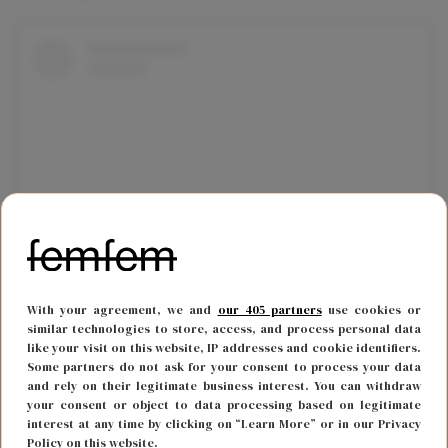
Dit bericht op Instagram bekijken
With your agreement, we and
our 405 partners
use cookies or
similar technologies to store, access, and process personal data
like your visit on this website, IP addresses and cookie identifiers.
Some partners do not ask for your consent to process your data
and rely on their legitimate business interest. You can withdraw
your consent or object to data processing based on legitimate
interest at any time by clicking on “Learn More” or in our Privacy
Policy on this website.