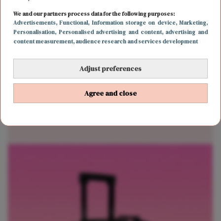
We and our partners process data for the following purposes:
Advertisements
, Functional
, Information storage on device
, Marketing
,
Personalisation
, Personalised advertising and content, advertising and
content measurement, audience research and services development
Adjust preferences
Agree and close