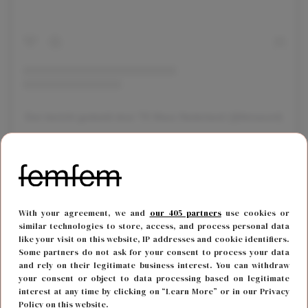
Een bericht gedeeld door TK Maxx Nederland (@tkmaxxnl)
Kom maar op met dat
vakantiegevoel
With your agreement, we and
our 405 partners
use cookies or
similar technologies to store, access, and process personal data
like your visit on this website, IP addresses and cookie identifiers.
Het echte vakantiegevoel begint al op het moment dat je
Some partners do not ask for your consent to process your data
de voordeur achter je dichttrekt en de reis officieel
and rely on their legitimate business interest. You can withdraw
your consent or object to data processing based on legitimate
start. Met de opvallende blauwe koffer (€ 74,99) rol je
interest at any time by clicking on “Learn More” or in our Privacy
niet alleen in stijl richting de gate, maar pik je jouw
Policy on this website.