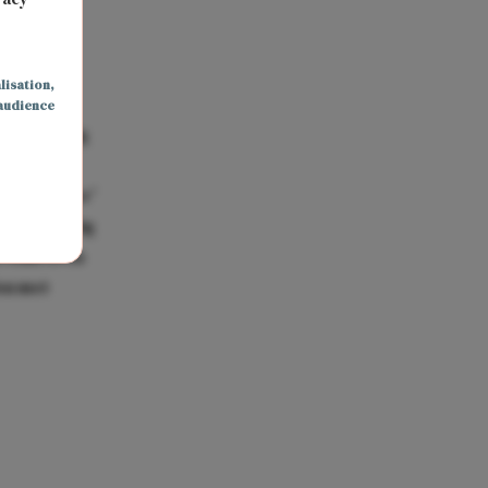
ken
lisation
,
audience
o goed bezig
even, maar
at ‘slechter’
lekker bezig
troduceren
isu met