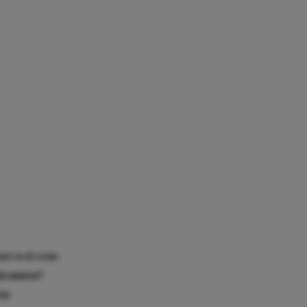
ast wel eens
tiramisu?
sie