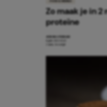
FOOD & DRINKS
Zo maak je in 
proteïne
AURORA FERRARI
8 juli 2023 15:15
2 min. leestijd