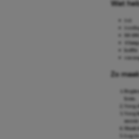
Wat heb
1 ei
1 eetl
80-10
4 lang
koffie
cacao
Zo maak
Begin 
kom.
Voeg d
Voeg h
mooie 
Maak k
Leg tw