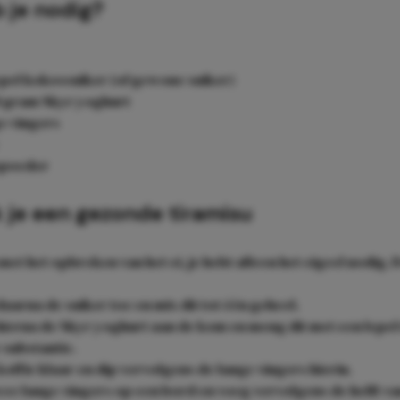
 je nodig?
epel kokossuiker (of gewone suiker)
0 gram Skyr yoghurt
e vingers
poeder
 je een gezonde tiramisu
met het opbreken van het ei, je hebt alleen het eigeel nodig. D
aarna de suiker toe en mix dit tot één geheel.
ierna de Skyr yoghurt aan de kom en meng dit met een lepel 
substantie.
offie klaar en dip vervolgens de lange vingers hierin.
ee lange vingers op een bord en voeg vervolgens de helft va