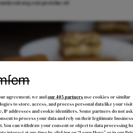
arin ook nog eens proteïne zit!
our agreement, we and
our 405 partners
use cookies or similar
ogies to store, access, and process personal data like your visit
, IP addresses and cookie identifiers. Some partners do not ask
nsent to process your data and rely on their legitimate busines
t. You can withdraw your consent or object to data processing b
s
ate interest at any time by clicking on “Learn More” or in our Pri