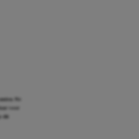
ramisu. We
Maar voor
 dit