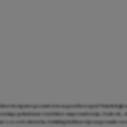
lekker bezig met gezond eten en goed bewegen? Dan heb jij v
ravings gehad naar een lekker ongezond toetje. Zoals eh… 
ar o zo veel calorieën. Gelukkig hebben wij een gezonde ver