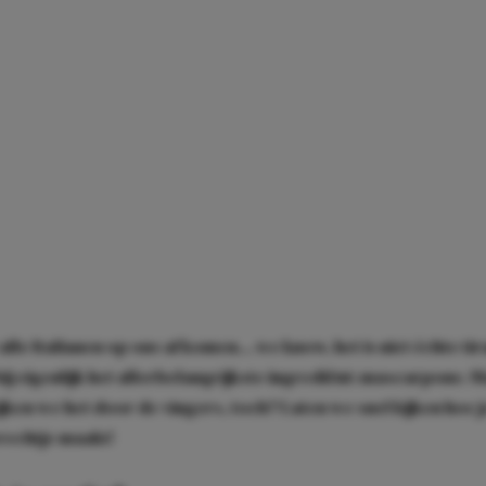
lle Italianen op ons af komen… we know, het is niet échte ti
ij eigenlijk het allerbelangrijkste ingrediënt: mascarpone. 
jken we het door de vingers, toch? Laten we snel kijken hoe je
rechtje maakt!