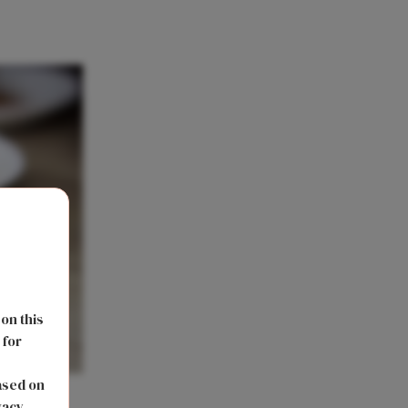
 on this
 for
s
ased on
vacy