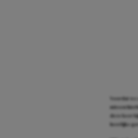
Voordat we a
missen hierb
deze keer ki
heerlijke ge