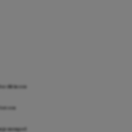
oe dit in een
tot een
n je mengsel