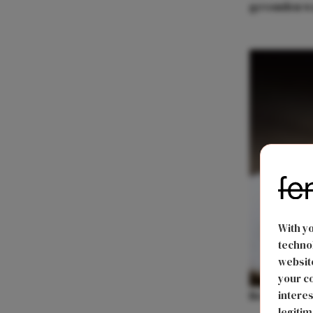
gevonden wa
With y
technol
website
your co
interes
Bron: Pexel
legitim