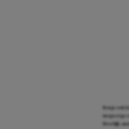
Ben je ook 
mega erge c
Heerlijk, ma