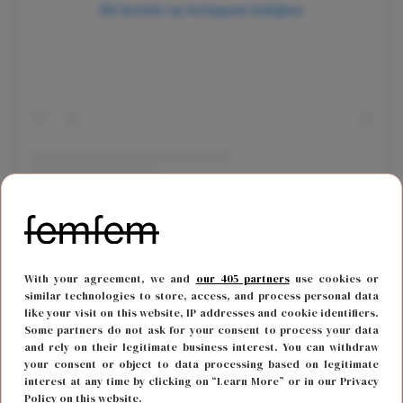
Dit bericht op Instagram bekijken
Een bericht gedeeld door TK Maxx Nederland (@tkmaxxnl)
With your agreement, we and
our 405 partners
use cookies or
Kom maar op met dat
similar technologies to store, access, and process personal data
like your visit on this website, IP addresses and cookie identifiers.
vakantiegevoel
Some partners do not ask for your consent to process your data
and rely on their legitimate business interest. You can withdraw
your consent or object to data processing based on legitimate
Het echte vakantiegevoel begint al op het moment dat je
interest at any time by clicking on “Learn More” or in our Privacy
Policy on this website.