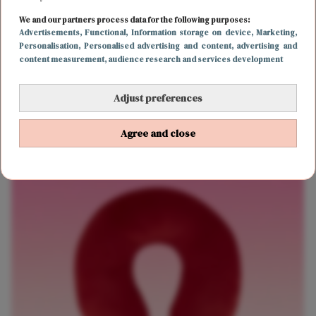
ontspanmodus te komen. Zo kom je heerlijk uitgerust
We and our partners process data for the following purposes:
Advertisements
, Functional
, Information storage on device
, Marketing
,
aan op je droombestemming, klaar om van je vakantie
Personalisation
, Personalised advertising and content, advertising and
te genieten!
content measurement, audience research and services development
Adjust preferences
Agree and close