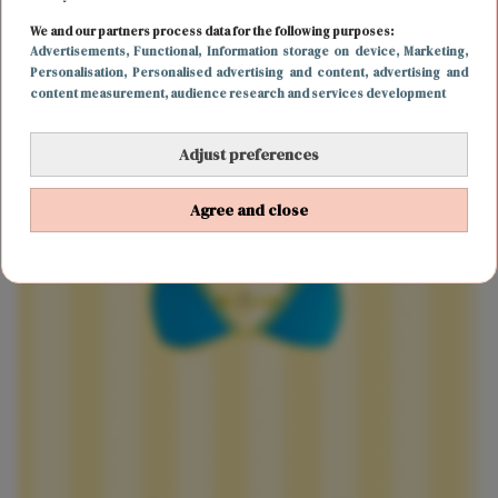
sportieve dag in de stad gepland? Ruil je beachwear
We and our partners process data for the following purposes:
dan in voor het opvallende rode ‘España’ voetbalshirt (€
Advertisements
, Functional
, Information storage on device
, Marketing
,
16,99) voor een stoere Y2K-vibe.
Personalisation
, Personalised advertising and content, advertising and
content measurement, audience research and services development
Adjust preferences
Agree and close