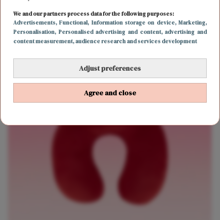
te genieten!
We and our partners process data for the following purposes:
Advertisements
, Functional
, Information storage on device
, Marketing
,
Personalisation
, Personalised advertising and content, advertising and
content measurement, audience research and services development
Adjust preferences
Agree and close