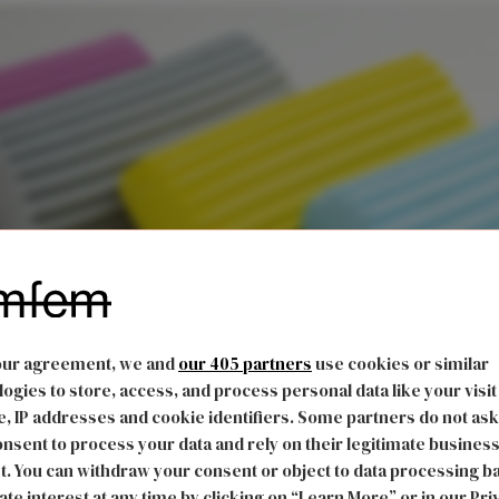
our agreement, we and
our 405 partners
use cookies or similar
ogies to store, access, and process personal data like your visit
eghalen
, IP addresses and cookie identifiers. Some partners do not ask
nsent to process your data and rely on their legitimate busines
t. You can withdraw your consent or object to data processing b
 te wachten op een stoffig huis, maar we weten ook allemaal
ate interest at any time by clicking on “Learn More” or in our Pri