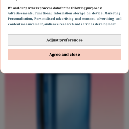
We and our partners process data for the following purposes:
Advertisements
, Functional
, Information storage on device
, Marketing
,
Personalisation
, Personalised advertising and content, advertising and
content measurement, audience research and services development
Adjust preferences
Agree and close