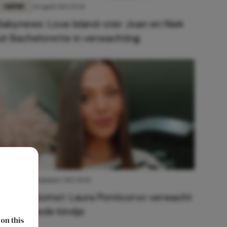
LIEFDE
20 april 2023 15:31
Babynews: Love Island-ster Joan en Niek
uit Bachelorette in verwachting
LIEFDE
30 januari 2023 11:03
Baby op komst: Laura Ponticorvo verwacht
haar tweede kindje
 on this