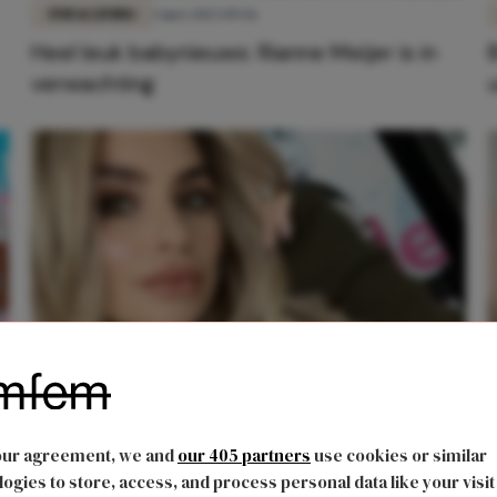
FUN & LIVING
3 mei 2023 09:56
Heel leuk babynieuws: Rianne Meijer is in
verwachting
LIEFDE
30 januari 2023 16:20
Gaby Blaaser deelt eerlijke post over
our agreement, we and
our 405 partners
use cookies or similar
lichaam: 'Soms ben ik onzeker'
ogies to store, access, and process personal data like your visit