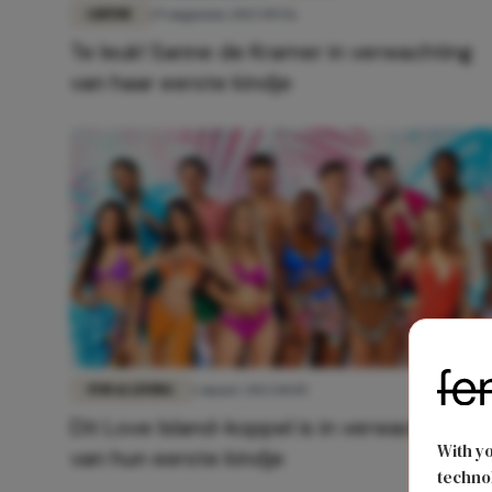
LIEFDE
29 augustus 2023 09:56
Te leuk! Sanne de Kramer in verwachting
van haar eerste kindje
FUN & LIVING
2 maart 2023 10:05
Dit Love Island-koppel is in verwachting
With y
van hun eerste kindje
technol