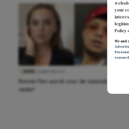
website
your co
interes
legitim
Policy 
We and o
Adverti
Persona
researc
LIEFDE
14 juli 2021 14:37
Ronnie Flex wordt voor de tweede keer
vader!