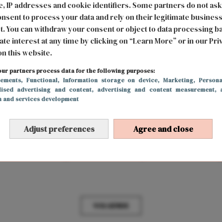
, IP addresses and cookie identifiers. Some partners do not ask
nsent to process your data and rely on their legitimate busines
t. You can withdraw your consent or object to data processing b
ate interest at any time by clicking on “Learn More” or in our Pri
on this website.
ur partners process data for the following purposes:
sements
, Functional
, Information storage on device
, Marketing
, Persona
lised advertising and content, advertising and content measurement, 
h and services development
LIEFDE
11 mei 2021 11:56
Adjust preferences
Agree and close
Little Mix-zangeres Perrie Edwards in
verwachting van eerste kindje
VOLGENDE