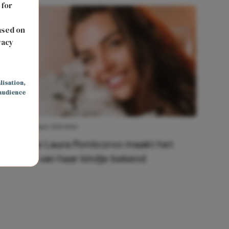
 for
s
ased on
vacy
lisation
,
audience
LIEFDE
4 mei 2021 10:16
Zwangere Laura Ponticorvo maakt het
geslacht van haar kindje bekend