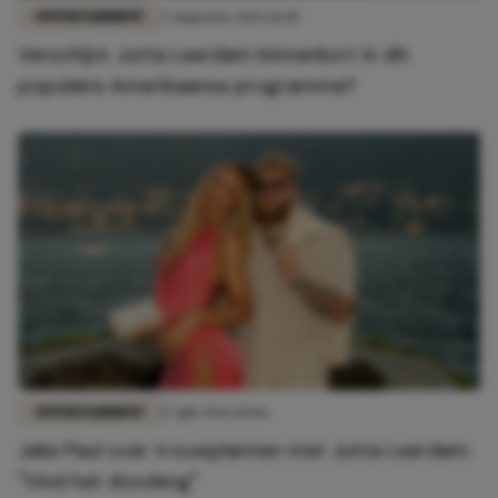
ENTERTAINMENT
3 augustus 2026 16:01
Verschijnt Jutta Leerdam binnenkort in dít
populaire Amerikaanse programma?
ENTERTAINMENT
17 juli 2026 10:06
Jake Paul over trouwplannen met Jutta Leerdam:
"Vind het doodeng"