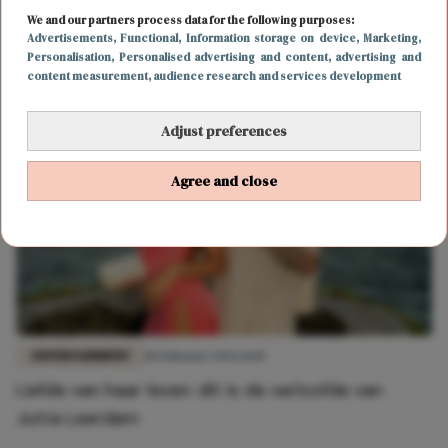
ENTERTAINMENT
18 februari 2026 16:07
We and our partners process data for the following purposes:
Dit zijn de meest besproken sporters van de
Advertisements
, Functional
, Information storage on device
, Marketing
,
Personalisation
, Personalised advertising and content, advertising and
Olympische Winterspelen
content measurement, audience research and services development
Adjust preferences
Agree and close
ENTERTAINMENT
10 februari 2026 11:10
Liefde van haar leven: dít is de verloofde van
Jutta Leerdam