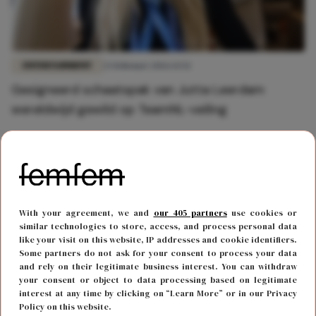
ENTERTAINMENT
23 februari 2026 13:52
Gesigneerd schaatspak van Jutta Leerdam
wereldwijd gewild op TeamNL-veiling
With your agreement, we and
our 405 partners
use cookies or
similar technologies to store, access, and process personal data
like your visit on this website, IP addresses and cookie identifiers.
Some partners do not ask for your consent to process your data
and rely on their legitimate business interest. You can withdraw
your consent or object to data processing based on legitimate
interest at any time by clicking on “Learn More” or in our Privacy
Policy on this website.