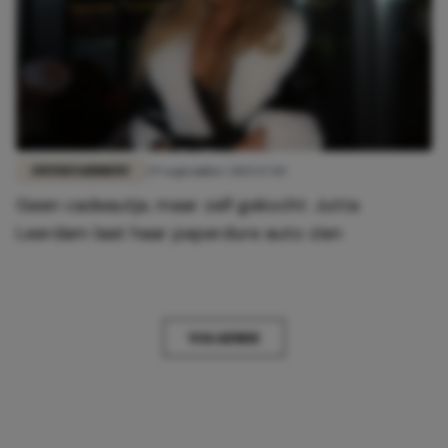
ENTERTAINMENT
29 september 2025 17:03
Geen cadeautje, maar zelf gekocht: Jutta
Leerdam laat haar peperdure auto zien
VOLGENDE