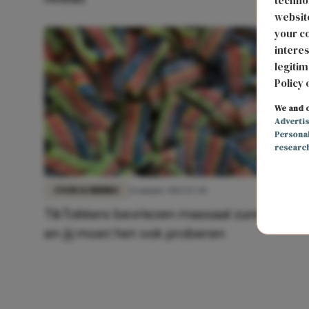
technol
website
your co
interes
legitim
Policy 
We and o
Adverti
Persona
researc
FOOD & DRINKS
26 maart 2023 17:45
TikTokkers bevriezen massaal zure matte
en jij moet het ook proberen