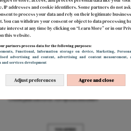
ogies to store, access, and process personal data like your visit
, IP addresses and cookie identifiers. Some partners do not ask
nsent to process your data and rely on their legitimate busines
t. You can withdraw your consent or object to data processing b
ate interest at any time by clicking on “Learn More” or in our Pri
on this website.
ur partners process data for the following purposes:
sements
, Functional
, Information storage on device
, Marketing
, Persona
lised advertising and content, advertising and content measurement, 
h and services development
Adjust preferences
Agree and close
FOOD & DRINKS
27 december 2022 19:42
n
Oud en Nieuw vier je met de
Oudejaarsavond tompoucebollen
VOLGENDE