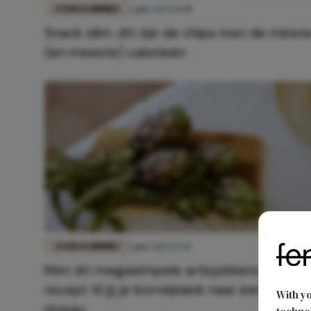
FOOD & DRINKS
6 juli 2025 15:00
Snack slim: dít zijn de chips met de minst
(en meeste) calorieën
FOOD & DRINKS
1 juni 2025 15:30
Met dít megasimpele artisjokkenchips-
recept til jij je borrelplank naar een hoger
With y
niveau