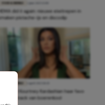
FOOD & DRINKS
2 juni 2025 13:00
HEMA did it again: nieuwe eiwitrepen in
smaken pistache-ijs en discodip
FOOD & DRINKS
1 april 2023 10:45
Zo maakt Kourtney Kardashian haar favo
healthy snack van boerenkool