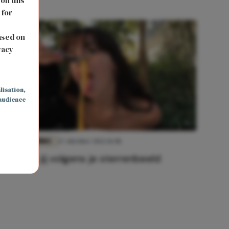
 on this
 for
s
ased on
vacy
lisation
,
audience
FOOD & DRINKS
17 oktober 2022 11:48
Zo snack jij volgens je sterrenbeeld