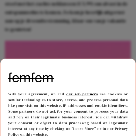
stoel met het zachte nekkussen (€ 5,99) om alvast in de
ontspanmodus te komen. Zo kom je heerlijk uitgerust
aan op je droombestemming, klaar om van je vakantie
te genieten!
With your agreement, we and
our 405 partners
use cookies or
similar technologies to store, access, and process personal data
like your visit on this website, IP addresses and cookie identifiers.
Some partners do not ask for your consent to process your data
and rely on their legitimate business interest. You can withdraw
your consent or object to data processing based on legitimate
interest at any time by clicking on “Learn More” or in our Privacy
Policy on this website.