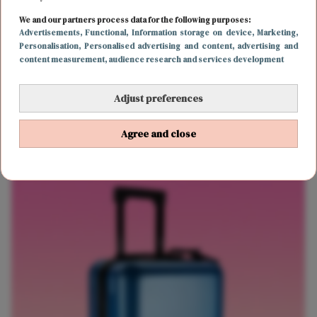
We and our partners process data for the following purposes:
Advertisements
, Functional
, Information storage on device
, Marketing
,
Personalisation
, Personalised advertising and content, advertising and
content measurement, audience research and services development
Adjust preferences
Agree and close