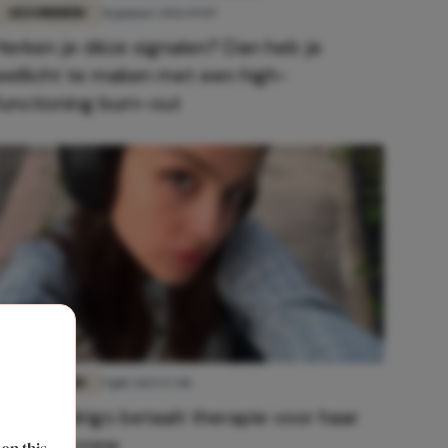
GEZONDHEID
31 januari 2026 19:07
Herken je déze signalen? Dan heb je
wellicht te maken met een high-
functioning burn-out
GEZONDHEID
9 juli 2025 17:00
Olivia Rodrigo betaalt therapie voor haar
hele tourcrew