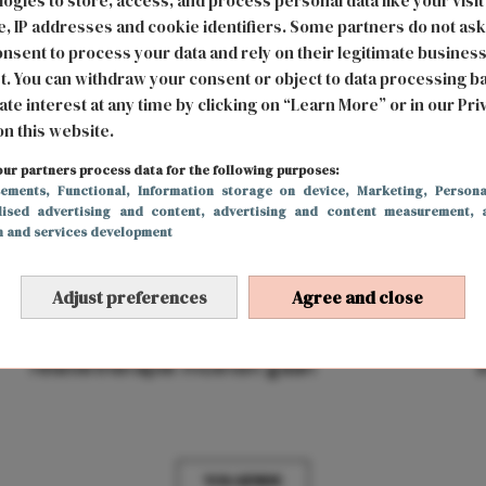
ogies to store, access, and process personal data like your visit
, IP addresses and cookie identifiers. Some partners do not ask
nsent to process your data and rely on their legitimate busines
t. You can withdraw your consent or object to data processing b
ate interest at any time by clicking on “Learn More” or in our Pri
on this website.
ur partners process data for the following purposes:
sements
, Functional
, Information storage on device
, Marketing
, Persona
lised advertising and content, advertising and content measurement, 
h and services development
Adjust preferences
Agree and close
LIEFDE
26 september 2022 18:45
3 tekenen dat jij en je partner in
relatietherapie moeten gaan
VOLGENDE