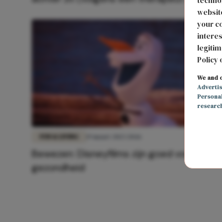
technol
website
your co
interes
legitim
Policy 
We and o
Adverti
Persona
researc
FUN & LIVING
19 maart 2023 20:16
Bewezen: Disneyfilms zijn goed voor je
gezondheid