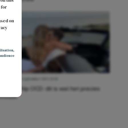
 on this
 for
s
ased on
vacy
lisation
,
audience
LIEFDE
19 september 2022 14:30
Relationship OCD: dit is wat het precies
inhoudt