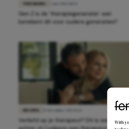
VERZORGING
7 mei 2026 08:55
Gen Z is de 'therapiegeneratie': wat
betekent dit voor oudere generaties?
RELATIES
19 december 2025 19:52
Verliefd op je therapeut? Dit is wat er éch
With y
achter zit (volgens een therapeut zelf)