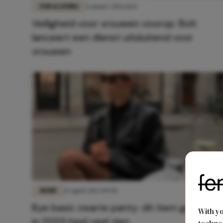
FUN & LIVING
6 maart 2026 11:12
Veiligheid voor vrouwen voorop: Bolt
lanceert een dienst uitsluitend voor
vrouwen
MODE
13 april 2023 09:50
Bye basic zwarte panty: dit item gaan we
With y
in 2023 heel veel zien