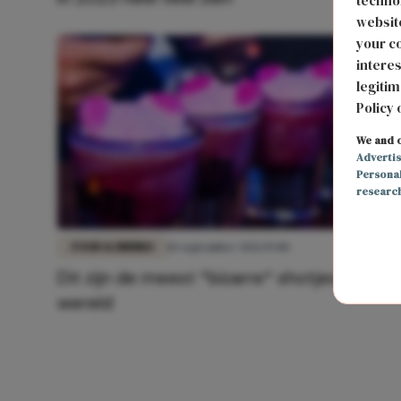
technol
website
your co
interes
legitim
Policy 
We and o
Adverti
Persona
researc
FOOD & DRINKS
10 september 2021 19:00
Dit zijn de meest *bizarre* shotjes ter
wereld