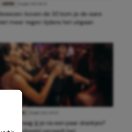
LIEFDE
16 juni 2023 10:32
Bewezen: boven de 30 kom je de ware
niet meer tegen tijdens het uitgaan
FUN & LIVING
18 juli 2022 09:55
Hoe gedraag jij je na een paar drankjes?
Je sterrenbeeld verraadt het