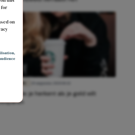
 on this
 for
s
ased on
vacy
lisation
,
audience
FUN & LIVING
20 augustus 2020 10:42
Dingen die je herkent als je geld wilt
besparen