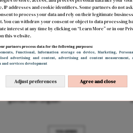
ogies to store, access, and process personal data like your visit
, IP addresses and cookie identifiers. Some partners do not ask
nsent to process your data and rely on their legitimate busines
t. You can withdraw your consent or object to data processing b
ate interest at any time by clicking on “Learn More” or in our Pri
on this website.
ur partners process data for the following purposes:
sements
, Functional
, Information storage on device
, Marketing
, Persona
lised advertising and content, advertising and content measurement, 
h and services development
Adjust preferences
Agree and close
FUN & LIVING
5 juli 2021 19:00
Deze dingen hebben we absoluut niet
gemist aan uitgaan
VOLGENDE