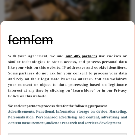
FUN & LIVING
31 mei 2021 13:54
Gaan je planten snel dood? Speel een muziekje
voor ze af
With your agreement, we and
our 405 partners
use cookies or
similar technologies to store, access, and process personal data
like your visit on this website, IP addresses and cookie identifiers.
Some partners do not ask for your consent to process your data
and rely on their legitimate business interest. You can withdraw
your consent or object to data processing based on legitimate
interest at any time by clicking on “Learn More” or in our Privacy
Policy on this website.
We and our partners process data for the following purposes:
Advertisements
, Functional
, Information storage on device
, Marketing
,
Personalisation
, Personalised advertising and content, advertising and
content measurement, audience research and services development