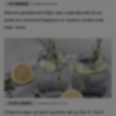
GEZONDHEID
20 juli 2026 13:06
Menstruatiebloed blijkt een waardevolle bron:
waarom wetenschappers er ineens onderzoek
naar doen
FOOD & DRINKS
3 februari 2023 17:43
Science says: je bent psycho als je Gin & Tonic