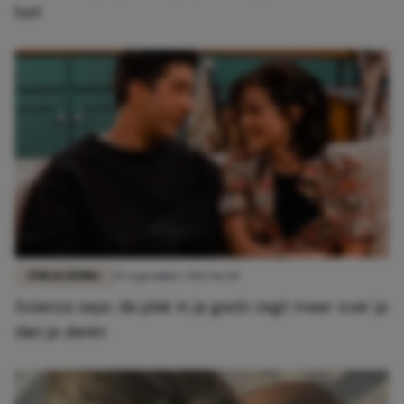
lust
FUN & LIVING
19 september 2022 16:20
Science says: de plek in je gezin zegt meer over je
dan je denkt