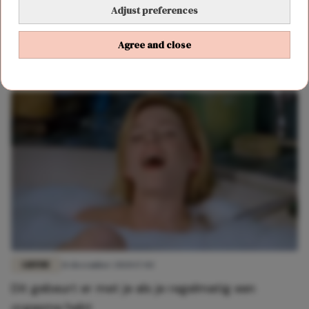
Adjust preferences
FUN & LIVING
28 februari 2021 15:30
Dit is waarom we zo dol zijn op muziek uit onze
Agree and close
jeugd
LIEFDE
21 december 2020 17:02
Dit gebeurt er met je als je regelmatig een
orgasme hebt