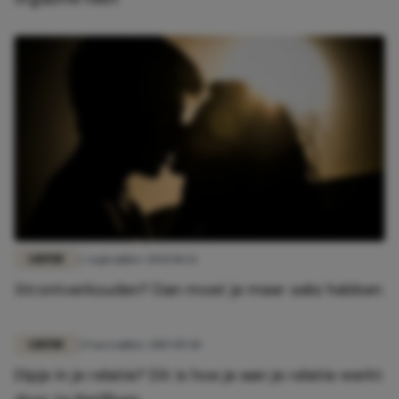
LIEFDE
2 september 2020 10:32
Strontverkouden? Dan moet je meer seks hebben
LIEFDE
29 november 2019 09:30
Dipje in je relatie? Dit is hoe je aan je relatie werkt