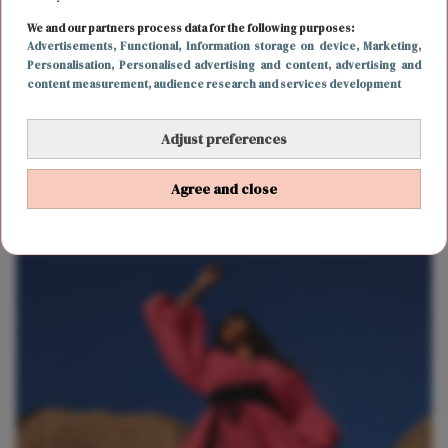
ultieme vakantie-
We and our partners process data for the following purposes:
inpaklijst scoor je
Advertisements
, Functional
, Information storage on device
, Marketing
,
Personalisation
, Personalised advertising and content, advertising and
content measurement, audience research and services development
allemaal onder één dak
Adjust preferences
CHARLOTTE VAN DER GEEST
1 augustus 2026 18:53
Agree and close
3 min. leestijd