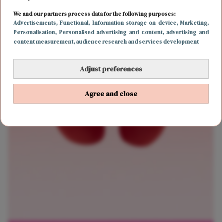
We and our partners process data for the following purposes:
Advertisements
, Functional
, Information storage on device
, Marketing
,
Personalisation
, Personalised advertising and content, advertising and
content measurement, audience research and services development
Adjust preferences
Agree and close