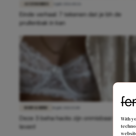
ACCESSOIRES
4 juli 2026 10:26
Einde verhaal: 7 tekenen dat je bh de
prullenbak in kan
BODY & MIND
18 juli 2021 15:00
Deze 3 beha hacks zijn onmisbaar in je
With y
leven!
technol
website