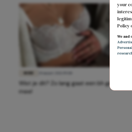
your co
interes
legitim
Policy 
We and o
Adverti
Persona
researc
MODE
20 maart 2021 09:00
Wist je dit? Zo lang gaat een bh gemiddel
mee!