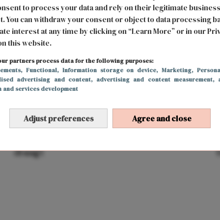
nsent to process your data and rely on their legitimate busines
t. You can withdraw your consent or object to data processing b
ate interest at any time by clicking on “Learn More” or in our Pri
on this website.
ur partners process data for the following purposes:
sements
, Functional
, Information storage on device
, Marketing
, Persona
lised advertising and content, advertising and content measurement, 
h and services development
Adjust preferences
Agree and close
BODY & MIND
12 december 2018 18:18
d
Dit betekent dat je de verkeerde BH maat
draagt