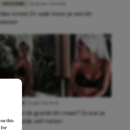
FUN & LIVING
30 oktober 2021 19:00
Take notes! Zo vaak moet je een bh
wassen
BODY & MIND
11 april 2021 09:00
Heb jij wel de goede bh-maat? Zo kun je
het makkelijk zelf meten
 on this
 for