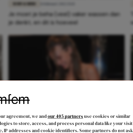
BODY & MIND
8 februari 2022 15:15
Je moet je beha (veel) vaker wassen dan
je denkt, en dit is hoeveel
BODY & MIND
8 juni 2021 12:39
Geen beha dragen? Dit zijn de voordelen
our agreement, we and
our 405 partners
use cookies or similar
op een rij!
ogies to store, access, and process personal data like your visit
, IP addresses and cookie identifiers. Some partners do not ask