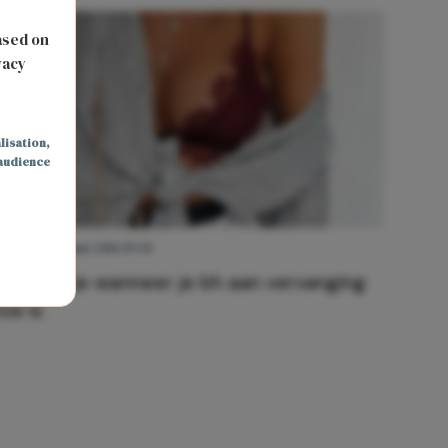
s
ased on
vacy
lisation
,
audience
MODE
11 juni 2018 09:30
Zo weet je wanneer je bh aan vervanging
toe is