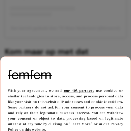
Een bericht gedeeld door TK Maxx Nederland (@tkmaxxnl)
Kom maar op met dat
vakantiegevoel
Het echte vakantiegevoel begint al op het moment dat je
de voordeur achter je dichttrekt en de reis officieel
With your agreement, we and
our 405 partners
use cookies or
similar technologies to store, access, and process personal data
start. Met de opvallende blauwe koffer (€ 74,99) rol je
like your visit on this website, IP addresses and cookie identifiers.
niet alleen in stijl richting de gate, maar pik je jouw
Some partners do not ask for your consent to process your data
and rely on their legitimate business interest. You can withdraw
bagage straks ook zonder twijfel in één oogopslag van
your consent or object to data processing based on legitimate
de bagageband. Nestel jezelf vervolgens lekker in je
interest at any time by clicking on “Learn More” or in our Privacy
Policy on this website.