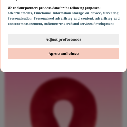
stoel met het zachte nekkussen (€ 5,99) om alvast in de
ontspanmodus te komen. Zo kom je heerlijk uitgerust
We and our partners process data for the following purposes:
Advertisements
, Functional
, Information storage on device
, Marketing
,
aan op je droombestemming, klaar om van je vakantie
Personalisation
, Personalised advertising and content, advertising and
te genieten!
content measurement, audience research and services development
Adjust preferences
Agree and close