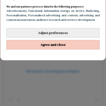
We and our partners process data for the following purposes:
Advertisements
, Functional
, Information storage on device
, Marketing
,
Personalisation
, Personalised advertising and content, advertising and
content measurement, audience research and services development
Adjust preferences
Agree and close
Dit bericht op Instagram bekijken