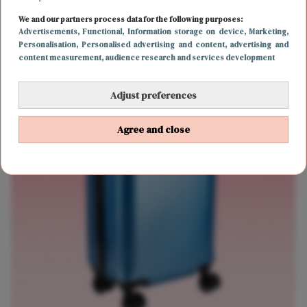
We and our partners process data for the following purposes:
Advertisements
, Functional
, Information storage on device
, Marketing
,
Personalisation
, Personalised advertising and content, advertising and
content measurement, audience research and services development
Adjust preferences
Agree and close