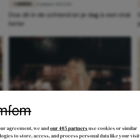
CARRIÈRE
12 januari 2023 13:11
Doe dit in de ochtend en je dag is een stuk
beter
LIEFDE
30 december 2021 20:15
7x goede voornemens voor 2022 die je
our agreement, we and
our 405 partners
use cookies or similar
wél volhoudt
ogies to store, access, and process personal data like your visit