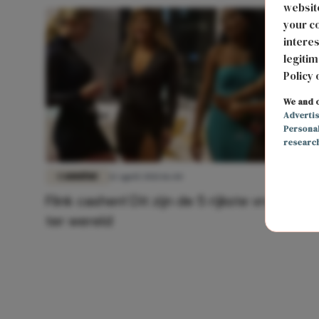
website
your co
interes
legitim
Policy 
We and o
Adverti
Persona
researc
CARRIÈRE
12 april 2021 16:44
Flink cashen! Dit zijn de 5 rijkste vrouwen
ter wereld