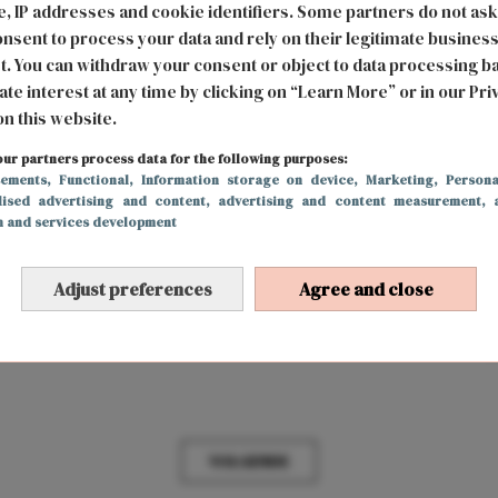
, IP addresses and cookie identifiers. Some partners do not ask
nsent to process your data and rely on their legitimate busines
t. You can withdraw your consent or object to data processing b
ate interest at any time by clicking on “Learn More” or in our Pri
on this website.
ur partners process data for the following purposes:
sements
, Functional
, Information storage on device
, Marketing
, Persona
lised advertising and content, advertising and content measurement, 
h and services development
FUN & LIVING
10 april 2021 17:00
Adjust preferences
Agree and close
Dit zijn de 3 best verdienende Youtubers
van Nederland
VOLGENDE