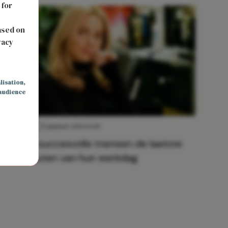
 for
s
ased on
vacy
lisation
,
audience
CARRIÈRE
15 januari 2021 14:40
Dit doen succesvolle mensen de laatste
paar minuten van hun werkdag