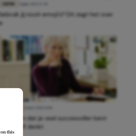
LIEFDE
4 juni 2022 17:45
Gebruik jij nooit emoji's? Dit zegt het over
je
CARRIÈRE
8 mei 2021 13:00
5 signalen dat je veel succesvoller bent
dan je zelf denkt
 on this