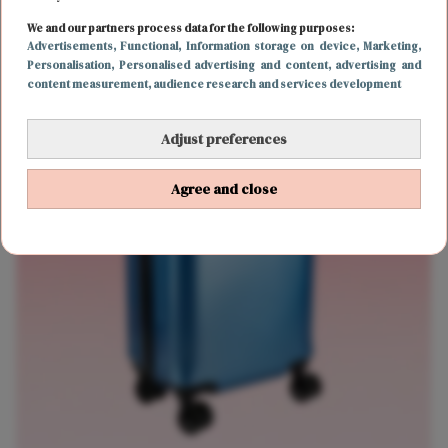
We and our partners process data for the following purposes:
Advertisements
, Functional
, Information storage on device
, Marketing
,
Personalisation
, Personalised advertising and content, advertising and
content measurement, audience research and services development
Adjust preferences
Agree and close