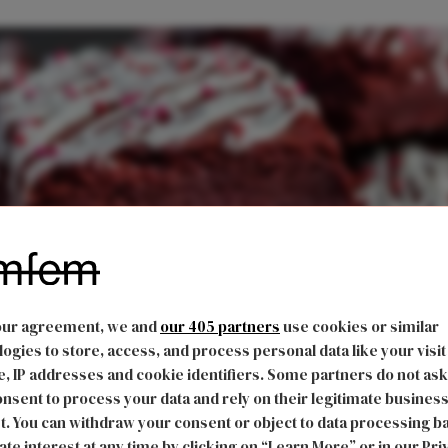
our agreement, we and
our 405 partners
use cookies or similar
ogies to store, access, and process personal data like your visit
, IP addresses and cookie identifiers. Some partners do not ask
nsent to process your data and rely on their legitimate busines
t. You can withdraw your consent or object to data processing b
ate interest at any time by clicking on “Learn More” or in our Pri