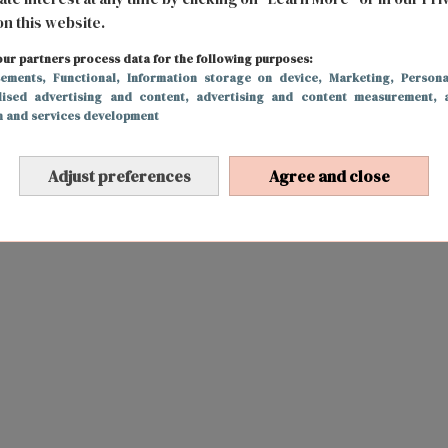
ffie.
on this website.
ur partners process data for the following purposes:
sements
, Functional
, Information storage on device
, Marketing
, Persona
lised advertising and content, advertising and content measurement, 
h and services development
Adjust preferences
Agree and close