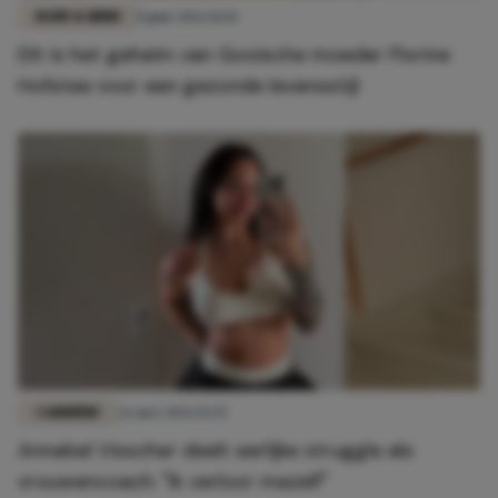
BODY & MIND
8 juni 2026 11:02
Dít is het geheim van Gooische moeder Florine
Hofstee voor een gezonde levensstijl
CARRIÈRE
26 mei 2026 15:55
Annebel Visscher deelt eerlijke struggle als
vrouwencoach: "Ik verloor mezelf"