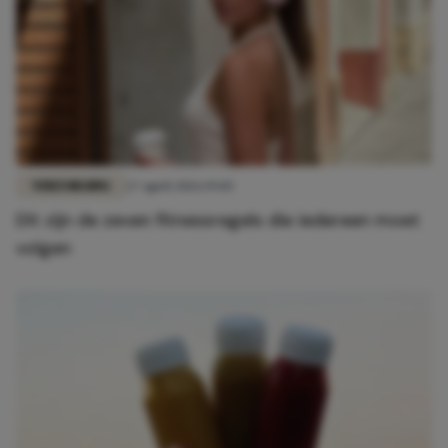
VERZORGING
27 april 2026 19:03
Dít zijn de zeven fitnessregels die iedereen moet
volgen