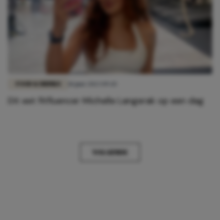
FOOD & DRINKS
18 juni 2023 09:45
Dit eet fitfluencer Michelle Langerak op een dag
VOLGENDE