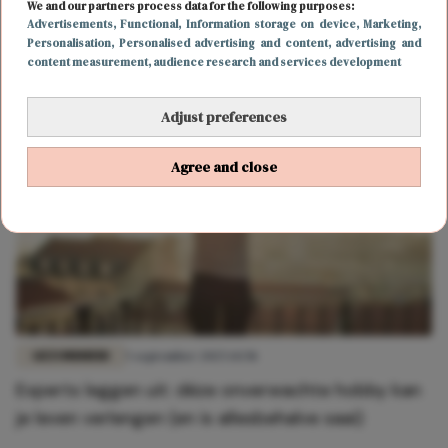
FOOD & DRINKS
26 maart 2026 15:31
We and our partners process data for the following purposes:
Advertisements
, Functional
, Information storage on device
, Marketing
,
Déze foodtrend moet je proberen als je gek bent
Personalisation
, Personalised advertising and content, advertising and
op matcha
content measurement, audience research and services development
Adjust preferences
Agree and close
GEZONDHEID
5 september 2025 14:58
Experts leggen uit: déze onverwachte hobby kan
je leven verlengen (en is allesbehalve saai)