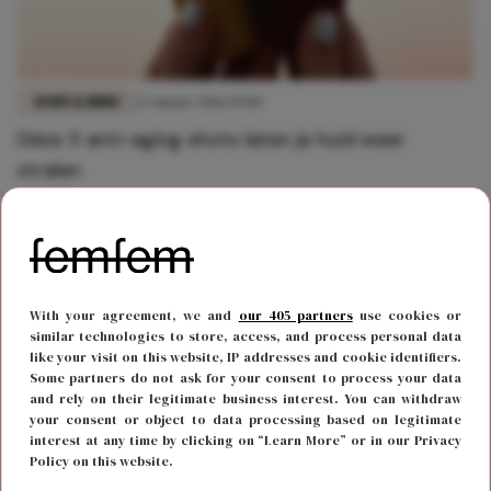
BODY & MIND
27 maart 2026 19:04
Déze 5 anti-aging shots laten je huid weer
stralen
With your agreement, we and
our 405 partners
use cookies or
similar technologies to store, access, and process personal data
like your visit on this website, IP addresses and cookie identifiers.
Some partners do not ask for your consent to process your data
and rely on their legitimate business interest. You can withdraw
your consent or object to data processing based on legitimate
interest at any time by clicking on “Learn More” or in our Privacy
Policy on this website.